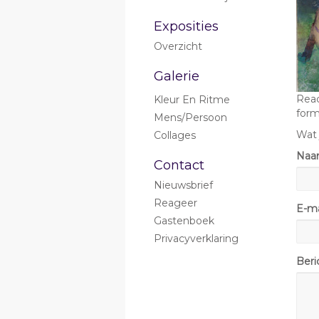
Exposities
Overzicht
Galerie
Reac
Kleur En Ritme
form
Mens/persoon
Wat 
Collages
Na
Contact
Nieuwsbrief
Reageer
E-ma
Gastenboek
Privacyverklaring
Beri