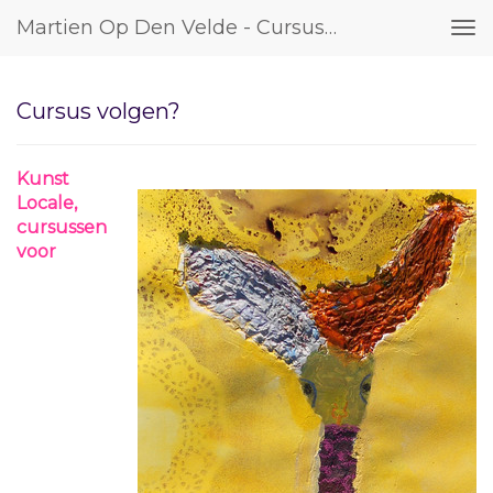
Martien Op Den Velde - Cursus Volgen?
Tog
nav
Cursus volgen?
Kunst
Locale,
cursussen
voor