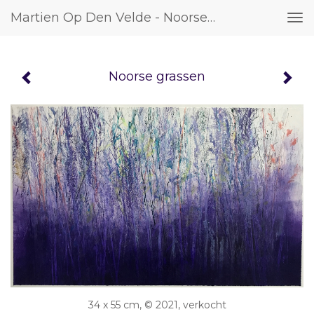
Martien Op Den Velde - Noorse Grassen
Tog
nav
Noorse grassen
34 x 55 cm, © 2021, verkocht